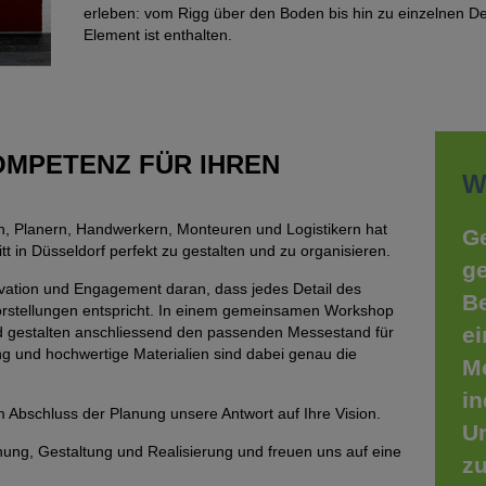
erleben: vom Rigg über den Boden bis hin zu einzelnen Det
Element ist enthalten.
MPETENZ FÜR IHREN
W
n, Planern, Handwerkern, Monteuren und Logistikern hat
Ge
itt in Düsseldorf perfekt zu gestalten und zu organisieren.
g
tivation und Engagement daran, dass jedes Detail des
Be
stellungen entspricht. In einem gemeinsamen Workshop
e
nd gestalten anschliessend den passenden Messestand für
ng und hochwertige Materialien sind dabei genau die
M
in
m Abschluss der Planung unsere Antwort auf Ihre Vision.
U
anung, Gestaltung und Realisierung und freuen uns auf eine
zu