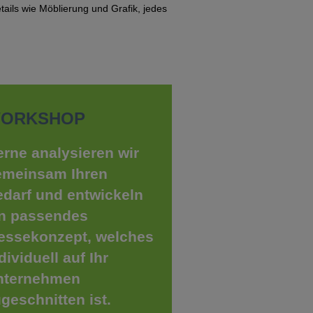
ails wie Möblierung und Grafik, jedes
ORKSHOP
rne analysieren wir
emeinsam Ihren
darf und entwickeln
in passendes
essekonzept, welches
dividuell auf Ihr
nternehmen
geschnitten ist.