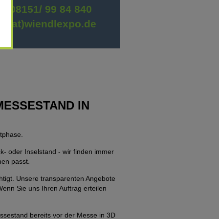
9 08151/ 99 84 840
fo(at)wiendlexpo.de
 MESSESTAND IN
ktphase.
- oder Inselstand - wir finden immer
men passt.
htigt. Unsere transparenten Angebote
Wenn Sie uns Ihren Auftrag erteilen
essestand bereits vor der Messe in 3D