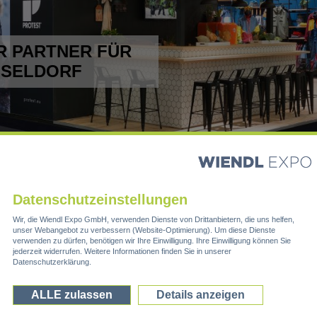
HR PARTNER FÜR
SSELDORF
Datenschutzeinstellungen
 MESSEBAU AM STANDORT
K
Wir, die Wiendl Expo GmbH, verwenden Dienste von Drittanbietern, die uns helfen,
unser Webangebot zu verbessern (Website-Optimierung). Um diese Dienste
U
verwenden zu dürfen, benötigen wir Ihre Einwilligung. Ihre Einwilligung können Sie
efindet sich mitten in einer der stärksten
jederzeit widerrufen. Weitere Informationen finden Sie in unserer
M
Datenschutzerklärung.
 überzeugt mit einer guten Anbindung, vor allem auch zum
ehen den Ausstellern 262.727 m² Ausstellungsfläche zur
D
00 m² große Freifläche ergänzt wird.
ALLE zulassen
Details anzeigen
en Messeauftritt in Düsseldorf: von der ersten Planung