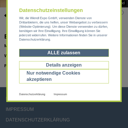
Purpose Green Messestand
Datenschutzeinstellungen
|
zurück zur Übersicht
nächstes Projekt
Wir, die Wiendl Expo GmbH, verwenden Dienste von
Drittanbietern, die uns helfen, unser Webangebot zu verbessern
(Website-Optimierung). Um diese Dienste verwenden zu dürfen,
benötigen wir Ihre Einwilligung. Ihre Einwilligung können Sie
EXPO REAL_PURPOSE GREEN
jederzeit widerrufen. Weitere Informationen finden Sie in unserer
Datenschutzerklärung.
Messe :
EXPO REAL
ALLE zulassen
Wo :
München
Details anzeigen
Fläche :
56 m²
Nur notwendige Cookies
akzeptieren
Datenschutzerklärung
Impressum
PROJEKTE
IMPRESSUM
DATENSCHUTZERKLÄRUNG