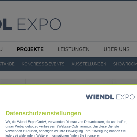
U
PROJEKTE
LEISTUNGEN
ÜBER UNS
STÄNDE
KONGRESSE/EVENTS
AUSSTELLUNGEN
SHOWROO
Datenschutzeinstellungen
Wir, die Wiendl Expo GmbH, verwenden Dienste von Drittanbietern, die uns helfen,
unser Webangebot zu verbessern (Website-Optimierung). Um diese Dienste
verwenden zu dürfen, benötigen wir Ihre Einwilligung. Ihre Einwilligung können Sie
jederzeit widerrufen. Weitere Informationen finden Sie in unserer